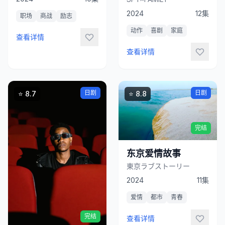
2024
12集
职场
商战
励志
动作
喜剧
家庭
查看详情
查看详情
立
日剧
日剧
⭐ 8.7
⭐ 8.8
即
观
看
完结
东京爱情故事
東京ラブストーリー
立
2024
11集
即
观
爱情
都市
青春
看
完结
查看详情