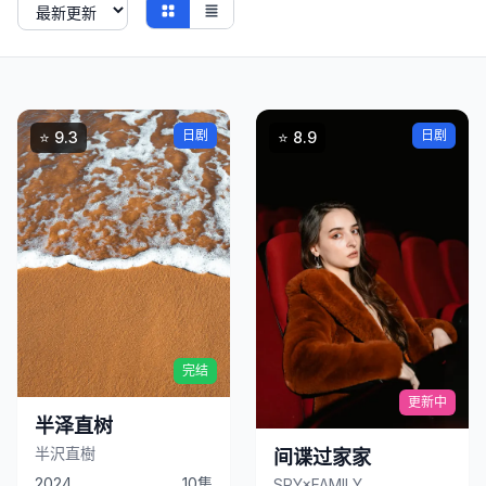
日剧
日剧
⭐ 9.3
⭐ 8.9
立
即
立
观
即
看
观
完结
看
更新中
半泽直树
半沢直樹
间谍过家家
2024
10集
SPY×FAMILY