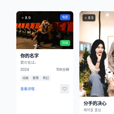
电影
⭐ 8.9
⭐ 8.5
立
即
观
看
完结
你的名字
君の名は。
立
2024
106分钟
即
动画
爱情
奇幻
观
看
查看详情
分手的决心
헤어질 결심