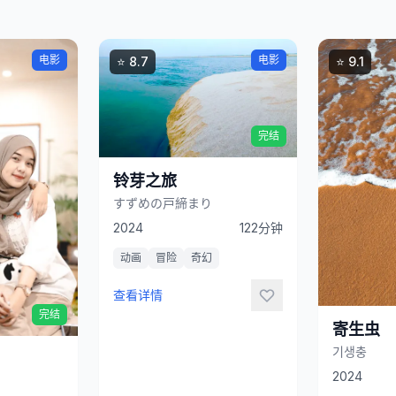
立
电影
电影
⭐ 8.7
⭐ 9.1
即
观
看
完结
铃芽之旅
すずめの戸締まり
立
2024
122分钟
即
观
动画
冒险
奇幻
看
查看详情
完结
寄生虫
기생충
2024