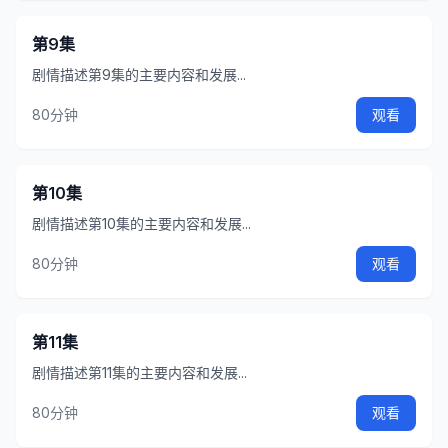
第9集
剧情描述第9集的主要内容和发展...
80分钟
观看
第10集
剧情描述第10集的主要内容和发展...
80分钟
观看
第11集
剧情描述第11集的主要内容和发展...
80分钟
观看