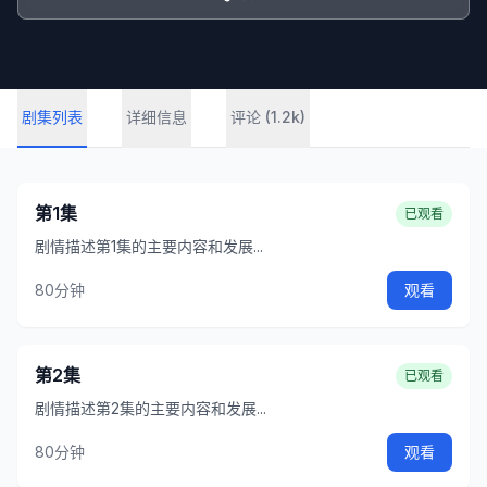
剧集列表
详细信息
评论 (1.2k)
第1集
已观看
剧情描述第1集的主要内容和发展...
80分钟
观看
第2集
已观看
剧情描述第2集的主要内容和发展...
80分钟
观看