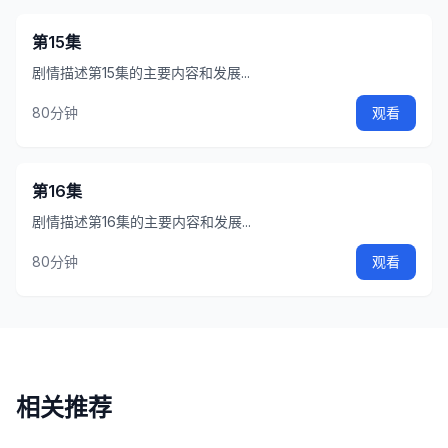
第15集
剧情描述第15集的主要内容和发展...
80分钟
观看
第16集
剧情描述第16集的主要内容和发展...
80分钟
观看
相关推荐