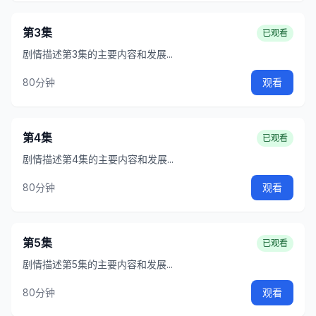
第3集
已观看
剧情描述第3集的主要内容和发展...
80分钟
观看
第4集
已观看
剧情描述第4集的主要内容和发展...
80分钟
观看
第5集
已观看
剧情描述第5集的主要内容和发展...
80分钟
观看