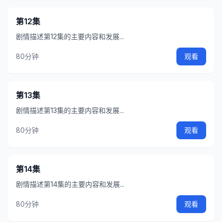
第12集
剧情描述第12集的主要内容和发展...
80分钟
观看
第13集
剧情描述第13集的主要内容和发展...
80分钟
观看
第14集
剧情描述第14集的主要内容和发展...
80分钟
观看