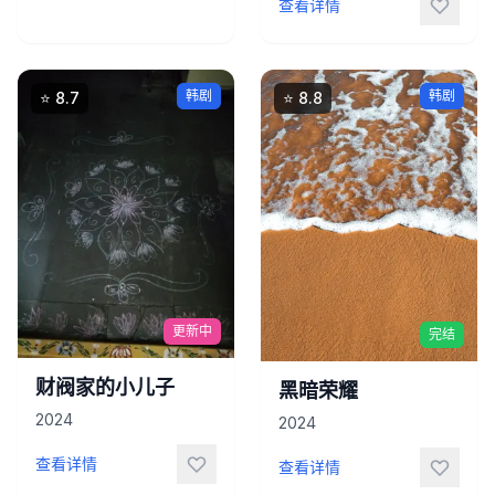
查看详情
韩剧
韩剧
⭐ 8.7
⭐ 8.8
立
立
即
即
观
观
看
看
更新中
完结
财阀家的小儿子
黑暗荣耀
2024
2024
查看详情
查看详情