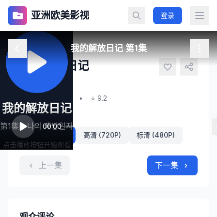
亚洲欧美影视
登录
我的解放日记 第1集
我的解放日记
나의 해방일지
第1集
•
2024
•
⭐ 9.2
我的解放日记
播放线路
第1集 - 나의 해방일지
00:00
80:00
超清 (1080P)
高清 (720P)
标清 (480P)
点击播放按钮开始观看
上一集
下一集
观众评论