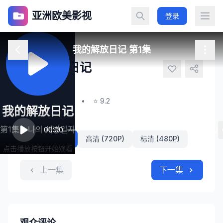
亚洲欧美影视
登录
我的解放日记 第1集
我的解放日记
나의 해방일지
第1集
•
2024
•
⭐ 9.2
我的解放日记
播放线路
第1集 - 나의 해방일지
00:00
80:00
超清 (1080P)
高清 (720P)
标清 (480P)
点击播放按钮开始观看
上一集
下一集
观众评论