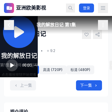
亚洲欧美影视
登录
我的解放日记 第1集
我的解放日记
나의 해방일지
第1集
•
2024
•
⭐ 9.2
我的解放日记
播放线路
第1集 - 나의 해방일지
00:00
80:00
超清 (1080P)
高清 (720P)
标清 (480P)
点击播放按钮开始观看
上一集
下一集
观众评论